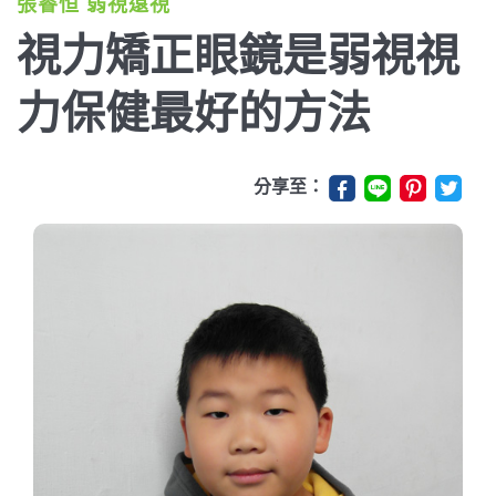
張睿恒 弱視遠視
視力矯正眼鏡是弱視視
力保健最好的方法
分享至：