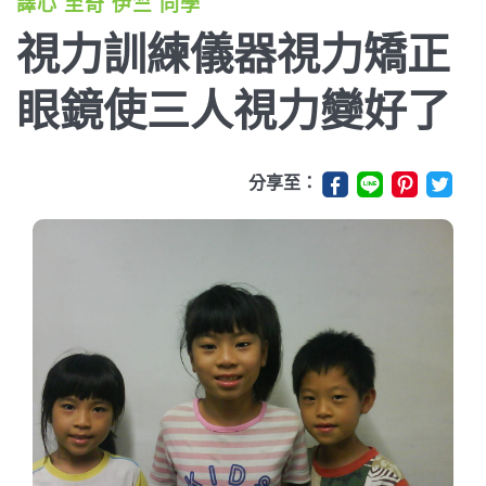
譯心 至奇 伊竺 同學
視力訓練儀器視力矯正
眼鏡使三人視力變好了
分享至：